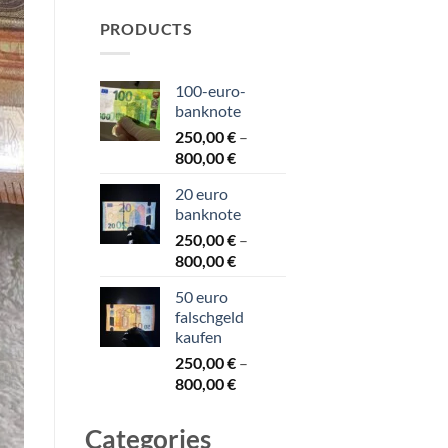
PRODUCTS
100-euro-
banknote​
250,00
€
–
Price
800,00
€
range:
20 euro
250,00 €
banknote​
through
250,00
€
–
800,00 €
Price
800,00
€
range:
50 euro
250,00 €
falschgeld
through
kaufen
800,00 €
250,00
€
–
Price
800,00
€
range:
250,00 €
Categories
through