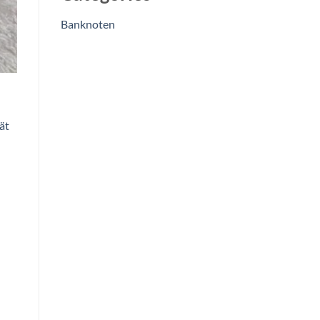
800,00 €
Banknoten
ät