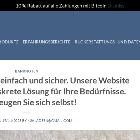
10 % Rabatt auf alle Zahlungen mit Bitcoin
Dismiss
RODUKTE
ERFAHRUNGSBERICHTE
RÜCKERSTATTUNGS- UND DATE
BANKNOTEN
 einfach und sicher. Unsere Website
skrete Lösung für Ihre Bedürfnisse.
ugen Sie sich selbst!
N
17/11/2025
BY
42ALADEEN@GMAIL.COM