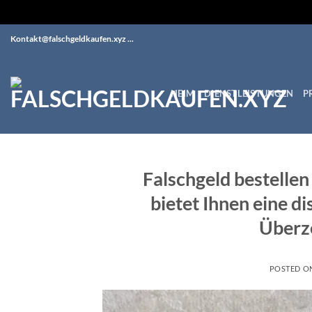
Skip
Kontakt@falschgeldkaufen.xyz ...
to
content
HEIM
DIENSTLEISTUNGEN
P
Falschgeld bestellen
bietet Ihnen eine di
Überze
POSTED O