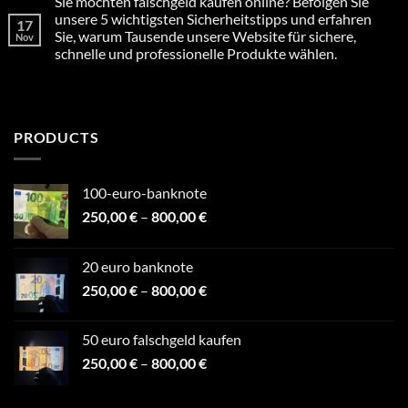
Sie möchten falschgeld kaufen online? Befolgen Sie
on
Falschgeld
unsere 5 wichtigsten Sicherheitstipps und erfahren
17
bestellen
Sie, warum Tausende unsere Website für sichere,
Nov
einfach
und
schnelle und professionelle Produkte wählen.
sicher.
Unsere
No
Website
Comments
on
bietet
Sie
Ihnen
möchten
eine
falschgeld
diskrete
PRODUCTS
kaufen
Lösung
online?
für
Befolgen
Ihre
Sie
Bedürfnisse.
unsere
100-euro-banknote​
Überzeugen
5
Sie
Price
wichtigsten
250,00
€
–
800,00
€
sich
Sicherheitstipps
selbst!
range:
und
erfahren
250,00 €
Sie,
20 euro banknote​
through
warum
Tausende
Price
250,00
€
–
800,00
€
800,00 €
unsere
range:
Website
für
250,00 €
sichere,
50 euro falschgeld kaufen
schnelle
through
und
Price
250,00
€
–
800,00
€
800,00 €
professionelle
range:
Produkte
wählen.
250,00 €