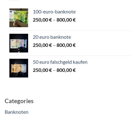
100-euro-banknote​
Price
250,00
€
–
800,00
€
range:
250,00 €
20 euro banknote​
through
Price
250,00
€
–
800,00
€
800,00 €
range:
250,00 €
50 euro falschgeld kaufen
through
Price
250,00
€
–
800,00
€
800,00 €
range:
250,00 €
through
800,00 €
Categories
Banknoten