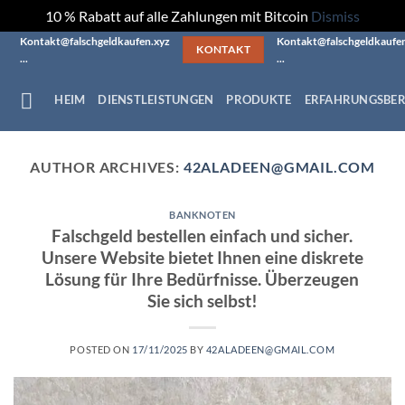
10 % Rabatt auf alle Zahlungen mit Bitcoin
Dismiss
Skip
Kontakt@falschgeldkaufen.xyz
Kontakt@falschgeldkaufe
KONTAKT
...
...
to
content
HEIM
DIENSTLEISTUNGEN
PRODUKTE
ERFAHRUNGSBER
AUTHOR ARCHIVES:
42ALADEEN@GMAIL.COM
BANKNOTEN
Falschgeld bestellen einfach und sicher.
Unsere Website bietet Ihnen eine diskrete
Lösung für Ihre Bedürfnisse. Überzeugen
Sie sich selbst!
POSTED ON
17/11/2025
BY
42ALADEEN@GMAIL.COM