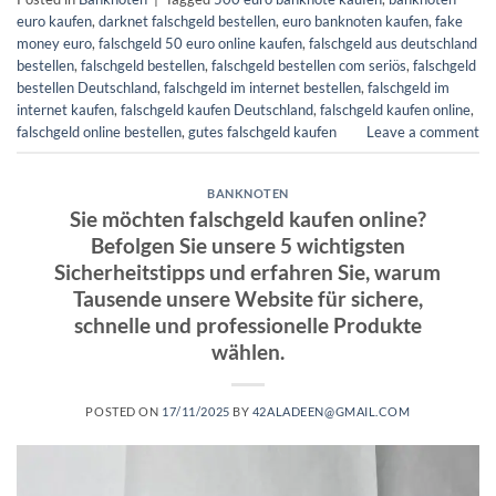
euro kaufen​
,
darknet falschgeld bestellen
,
euro banknoten kaufen​
,
fake
money euro
,
falschgeld 50 euro online kaufen
,
falschgeld aus deutschland
bestellen
,
falschgeld bestellen
,
falschgeld bestellen com seriös​
,
falschgeld
bestellen Deutschland
,
falschgeld im internet bestellen​
,
falschgeld im
internet kaufen​
,
falschgeld kaufen Deutschland
,
falschgeld kaufen online​
,
falschgeld online bestellen​
,
gutes falschgeld kaufen
Leave a comment
BANKNOTEN
Sie möchten falschgeld kaufen online?
Befolgen Sie unsere 5 wichtigsten
Sicherheitstipps und erfahren Sie, warum
Tausende unsere Website für sichere,
schnelle und professionelle Produkte
wählen.
POSTED ON
17/11/2025
BY
42ALADEEN@GMAIL.COM